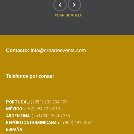
PLAN DE VUELO
Contacto:
info@crearteevents.com
Teléfonos por zonas:
PORTUGAL:
(+351) 933 334 197
MÉXICO:
(+52) 984 2024913
ARGENTINA:
(+54) 911 36757376
REPÚBLICA DOMINICANA
+1 (809) 481-7087
ESPAÑA: