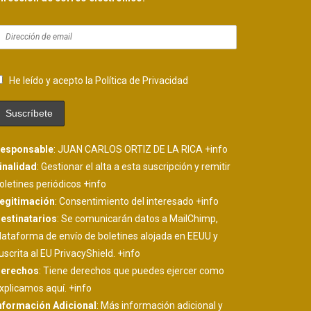
He leído y acepto la Política de Privacidad
esponsable
: JUAN CARLOS ORTIZ DE LA RICA
+info
inalidad
: Gestionar el alta a esta suscripción y remitir
oletines periódicos
+info
egitimación
: Consentimiento del interesado
+info
estinatarios
: Se comunicarán datos a MailChimp,
lataforma de envío de boletines alojada en EEUU y
uscrita al EU PrivacyShield.
+info
erechos
: Tiene derechos que puedes ejercer como
xplicamos aquí.
+info
nformación Adicional
: Más información adicional y