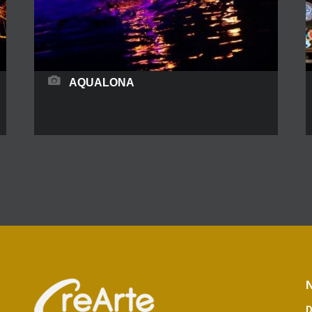
READ MORE
AQUALONA
Bailarinas de natación sincronizada te
deslumbrarán con sus impresionantes shows y
coreografías. Este equipo de acróbatas no solo
hacen coreografías plenamente sincronizadas
en el agua y curiosos saltos increíbles que dejan
a todo el mundo boquiabierto, sino que también
juegan con el fuego danzando fuera y dentro de
la piscina. Lo que esto hace que sea
READ MORE
N
D