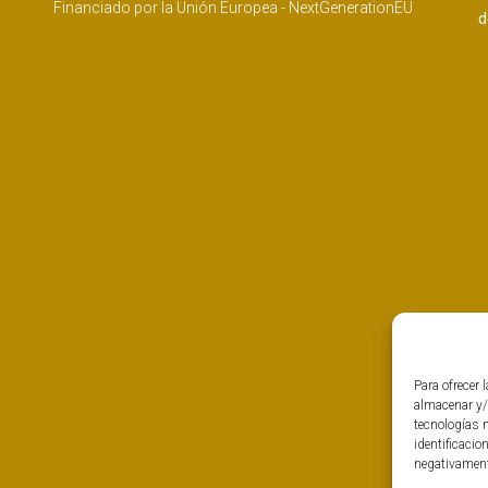
Financiado por la Unión Europea - NextGenerationEU
d
Para ofrecer 
almacenar y/
tecnologías 
identificacio
negativamente