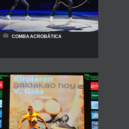
COMBA ACROBÁTICA
Es un juego que consiste en el salto a una cuerda
en el que puede participar un amplio número de
saltadores. Consiste en hacer girar una cuerda
larga y saltar mientras se cantan canciones
tradicionales. En está versión acrobática, los
participantes del juego son acróbatas
profesionales por lo que tiene infinitud de
variables para hacer
READ MORE