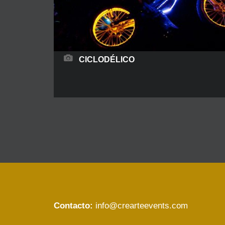
READ MORE
CICLODÉLICO
Ciclodélico es un espectáculo de fuego que se
puede realizar tanto en interior como exterior. La
actuación es una mezcla entre arte circense
único, danza del fuego coreografiada y una
dosis de adrenalina por las llamas iluminando la
noche.
Contacto:
info@crearteevents.com