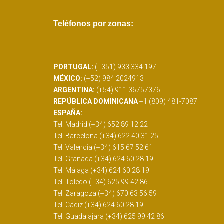
Teléfonos por zonas:
PORTUGAL:
(+351) 933 334 197
MÉXICO:
(+52) 984 2024913
ARGENTINA:
(+54) 911 36757376
REPÚBLICA DOMINICANA
+1 (809) 481-7087
ESPAÑA:
Tel. Madrid (+34) 652 89 12 22
Tel. Barcelona (+34) 622 40 31 25
Tel. Valencia (+34) 615 67 52 61
Tel. Granada (+34) 624 60 28 19
Tel. Málaga (+34) 624 60 28 19
Tel. Toledo (+34) 625 99 42 86
Tel. Zaragoza (+34) 670 63 56 59
Tel. Cádiz (+34) 624 60 28 19
Tel. Guadalajara (+34) 625 99 42 86