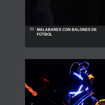
MALABARES CON BALONES DE
FÚTBOL
Isidro, un artista con las pelotas Isidro es un
malabarista profesional con amplia experiencia
en el mundo del espectáculo a nivel internacional.
Con más de 20 años como artista y una media
de más 300 actuaciones anuales. Dispone de un
gran acto de malabares, fuerte, dinámico y muy
técnico, los elementos usados son pelotas,
mazas,