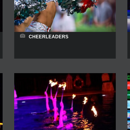
CHEERLEADERS
Un grito de talla mundial Sumando música, baile
y gimnasia obtenemos como resultado
Cheerleaders, termino yankee para definir a un
grupo de animadores/as deportivos,
suficientemente preparados física y tácticamente
para la animación en cualquier tipo de evento
deportivo, lanzamiento de una marca o un
producto de empresa. Consigue un gran impacto
visual en tu evento