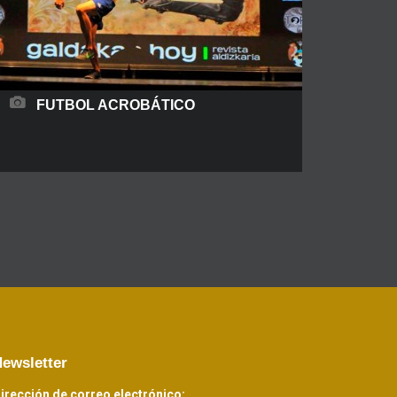
FUTBOL ACROBÁTICO
Son campeones nacionales del concurso
Freestyle XD que está patrocinado por la leyenda
viva de las porterías Iker Casillas y actualmente
se encuentran en el top 50 del ranking a nivel
mundial de esta disciplina. Estos campeones
han trabajado y actuado en todo el país con una
amplia gama de marcas como son: Nike, Gillete,
o
READ MORE
ewsletter
irección de correo electrónico: