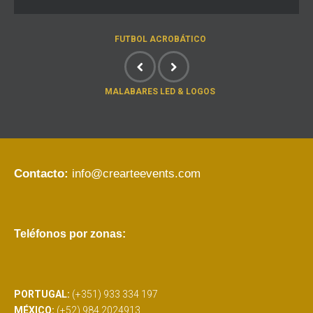
FUTBOL ACROBÁTICO
MALABARES LED & LOGOS
Contacto:
info@crearteevents.com
Teléfonos por zonas:
PORTUGAL:
(+351) 933 334 197
MÉXICO:
(+52) 984 2024913