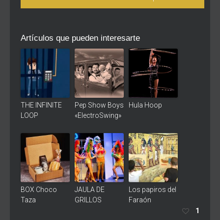
Artículos que pueden interesarte
THE INFINITE
Pep Show Boys
Hula Hoop
LOOP
«ElectroSwing»
BOX Choco
JAULA DE
Los papiros del
Taza
GRILLOS
Faraón
1