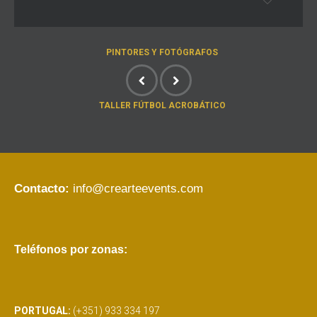
PINTORES Y FOTÓGRAFOS
TALLER FÚTBOL ACROBÁTICO
Contacto:
info@crearteevents.com
Teléfonos por zonas:
PORTUGAL:
(+351) 933 334 197