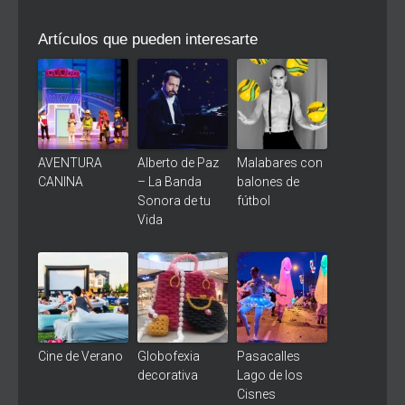
Artículos que pueden interesarte
AVENTURA
Alberto de Paz
Malabares con
CANINA
– La Banda
balones de
Sonora de tu
fútbol
Vida
Cine de Verano
Globofexia
Pasacalles
decorativa
Lago de los
Cisnes