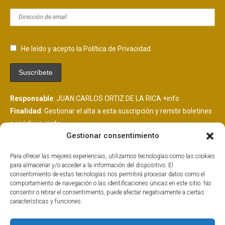
He leído y acepto la Política de Privacidad
Responsable
: JUAN CARLOS ORTIZ DE LA RICA
+info
Finalidad
: Gestionar el alta a esta suscripción y remitir boletines
periódicos
+info
Gestionar consentimiento
Legitimación
: Consentimiento del interesado
+info
Destinatarios
: Se comunicarán datos a MailChimp, plataforma
Para ofrecer las mejores experiencias, utilizamos tecnologías como las cookies
de envío de boletines alojada en EEUU y suscrita al EU
para almacenar y/o acceder a la información del dispositivo. El
PrivacyShield.
+info
consentimiento de estas tecnologías nos permitirá procesar datos como el
comportamiento de navegación o las identificaciones únicas en este sitio. No
Derechos
: Tiene derechos que puedes ejercer como explicamos
consentir o retirar el consentimiento, puede afectar negativamente a ciertas
aquí.
+info
características y funciones.
Información Adicional
: Más información adicional y detallada
aquí.
+info