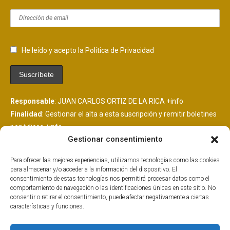
He leído y acepto la Política de Privacidad
Responsable
: JUAN CARLOS ORTIZ DE LA RICA
+info
Finalidad
: Gestionar el alta a esta suscripción y remitir boletines
periódicos
+info
Gestionar consentimiento
Legitimación
: Consentimiento del interesado
+info
Destinatarios
: Se comunicarán datos a MailChimp, plataforma
Para ofrecer las mejores experiencias, utilizamos tecnologías como las cookies
de envío de boletines alojada en EEUU y suscrita al EU
para almacenar y/o acceder a la información del dispositivo. El
PrivacyShield.
+info
consentimiento de estas tecnologías nos permitirá procesar datos como el
comportamiento de navegación o las identificaciones únicas en este sitio. No
Derechos
: Tiene derechos que puedes ejercer como explicamos
consentir o retirar el consentimiento, puede afectar negativamente a ciertas
aquí.
+info
características y funciones.
Información Adicional
: Más información adicional y detallada
aquí.
+info