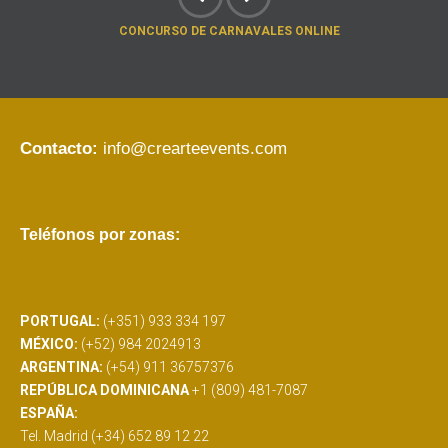
CONCURSO DE CARNAVALES ONLINE
Contacto:
info@crearteevents.com
Teléfonos por zonas:
PORTUGAL:
(+351) 933 334 197
MÉXICO:
(+52) 984 2024913
ARGENTINA:
(+54) 911 36757376
REPÚBLICA DOMINICANA
+1 (809) 481-7087
ESPAÑA:
Tel. Madrid (+34) 652 89 12 22