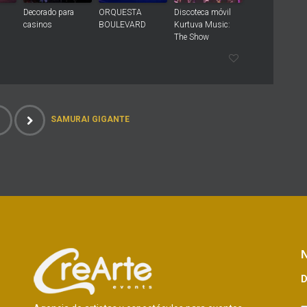
Decorado para
ORQUESTA
Discoteca móvil
casinos
BOULEVARD
Kurtuva Music:
The Show
SAMURAI GIGANTE
N
D