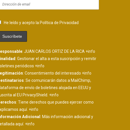
He leído y acepto la Política de Privacidad
esponsable
: JUAN CARLOS ORTIZ DE LA RICA
+info
inalidad
: Gestionar el alta a esta suscripción y remitir
oletines periódicos
+info
egitimación
: Consentimiento del interesado
+info
estinatarios
: Se comunicarán datos a MailChimp,
lataforma de envío de boletines alojada en EEUU y
uscrita al EU PrivacyShield.
+info
erechos
: Tiene derechos que puedes ejercer como
xplicamos aquí.
+info
nformación Adicional
: Más información adicional y
etallada aquí.
+info