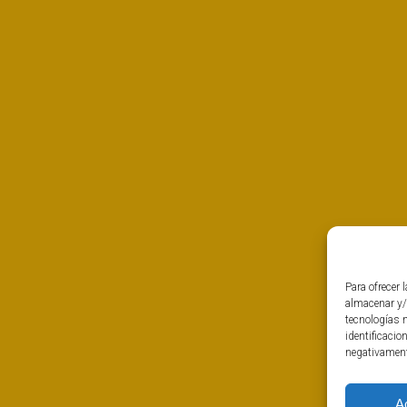
Para ofrecer 
almacenar y/
tecnologías 
identificacio
negativamente
A