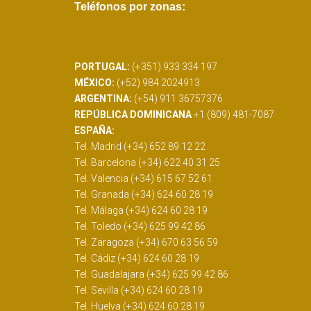
Teléfonos por zonas:
PORTUGAL:
(+351) 933 334 197
MÉXICO:
(+52) 984 2024913
ARGENTINA:
(+54) 911 36757376
REPÚBLICA DOMINICANA
+1 (809) 481-7087
ESPAÑA:
Tel. Madrid (+34) 652 89 12 22
Tel. Barcelona (+34) 622 40 31 25
Tel. Valencia (+34) 615 67 52 61
Tel. Granada (+34) 624 60 28 19
Tel. Málaga (+34) 624 60 28 19
Tel. Toledo (+34) 625 99 42 86
Tel. Zaragoza (+34) 670 63 56 59
Tel. Cádiz (+34) 624 60 28 19
Tel. Guadalajara (+34) 625 99 42 86
Tel. Sevilla (+34) 624 60 28 19
Tel. Huelva (+34) 624 60 28 19