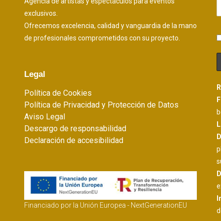
Agencia de artistas y espectáculos para eventos
exclusivos.
Ofrecemos excelencia, calidad y vanguardia de la mano
de profesionales comprometidos con su proyecto.
Legal
R
Política de Cookies
F
Política de Privacidad y Protección de Datos
b
Aviso Legal
L
Descargo de responsabilidad
D
Declaración de accesibilidad
p
s
D
e
I
Financiado por la Unión Europea - NextGenerationEU
d