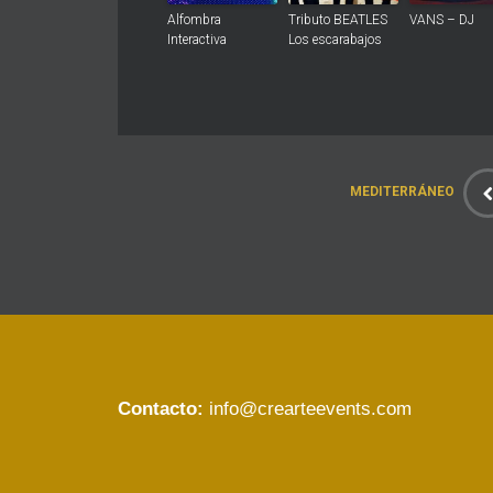
Alfombra
Tributo BEATLES
VANS – DJ
Interactiva
Los escarabajos
MEDITERRÁNEO
Contacto:
info@crearteevents.com