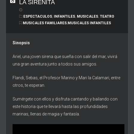
LA SIRENITA
ESPECTACULOS
,
INFANTILES
,
MUSICALES
,
TEATRO
MUSICALES FAMILIARES
,
MUSICALES INFANTILES
Sinopsis
Ariel, una joven sirena que sueña con salir del mar, vivirá
una gran aventura junto a todos sus amigos.
Flandi, Sebas, el Profesor Marino y Mari la Calamari, entre
otros, te esperan.
Sumérgete con ellos y disfruta cantando y bailando con
este historia que te llevará hasta las profundidades
marinas, llenas de magia y fantasía.