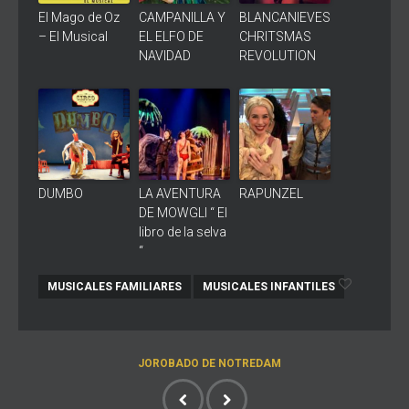
El Mago de Oz
CAMPANILLA Y
BLANCANIEVES
– El Musical
EL ELFO DE
CHRITSMAS
NAVIDAD
REVOLUTION
DUMBO
LA AVENTURA
RAPUNZEL
DE MOWGLI “ El
libro de la selva
“
MUSICALES FAMILIARES
MUSICALES INFANTILES
JOROBADO DE NOTREDAM