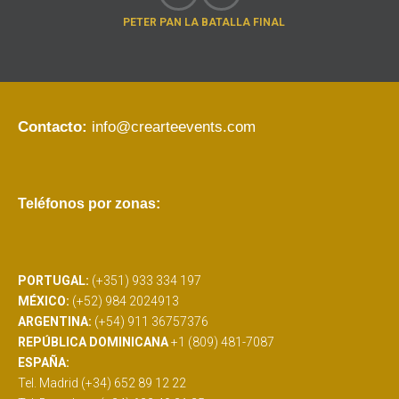
PETER PAN LA BATALLA FINAL
Contacto:
info@crearteevents.com
Teléfonos por zonas:
PORTUGAL:
(+351) 933 334 197
MÉXICO:
(+52) 984 2024913
ARGENTINA:
(+54) 911 36757376
REPÚBLICA DOMINICANA
+1 (809) 481-7087
ESPAÑA:
Tel. Madrid (+34) 652 89 12 22