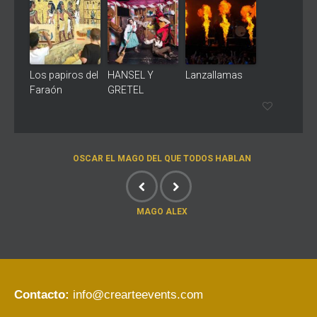
Los papiros del
HANSEL Y
Lanzallamas
Faraón
GRETEL
OSCAR EL MAGO DEL QUE TODOS HABLAN
MAGO ALEX
Contacto:
info@crearteevents.com