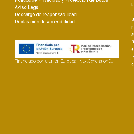
Política de Privacidad y Protección de Datos
b
Aviso Legal
L
Descargo de responsabilidad
D
Declaración de accesibilidad
p
s
D
e
I
Financiado por la Unión Europea - NextGenerationEU
d