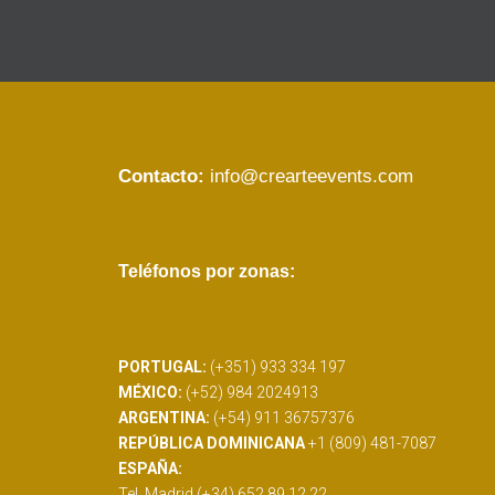
Contacto:
info@crearteevents.com
Teléfonos por zonas:
PORTUGAL:
(+351) 933 334 197
MÉXICO:
(+52) 984 2024913
ARGENTINA:
(+54) 911 36757376
REPÚBLICA DOMINICANA
+1 (809) 481-7087
ESPAÑA:
Tel. Madrid (+34) 652 89 12 22