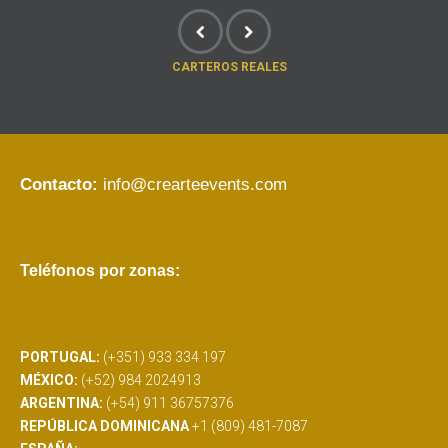
CARTEROS REALES
Contacto:
info@crearteevents.com
Teléfonos por zonas:
PORTUGAL:
(+351) 933 334 197
MÉXICO:
(+52) 984 2024913
ARGENTINA:
(+54) 911 36757376
REPÚBLICA DOMINICANA
+1 (809) 481-7087