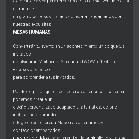
elemento. Ya sea para tomar un cóctel de bienvenida o en la
entrada de
un gran postre, sus invitados quedarán encantados con
nuestras exquisitas
MESAS HUMANAS
.
Convertirán tu evento en un acontecimiento único que tus
invitados
no olvidarán fácilmente. Sin duda, el WOW- effect que
estabas buscando
para sorprender a tus invitados.
Puede elegir cualquiera de nuestros diseños o si lo desea
podemos crearle un
diseño personalizado adaptado a la temática, color o
incluso incorporando
el logo de su empresa. Nosotros diseñamos y
confeccionamos todos
nuestros modelos para garantizar la originalidad y calidad