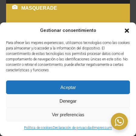
MASQUERADE
Gestionar consentimiento
Temática inspirada en el carnaval mas importante de
Para ofrecer las mejores experiencias, utilizamos tecnologías como las cookies
Europa, el carnaval veneciano, conocido por su elegancia
para almacenar y/o acceder a la información del dispositivo. El
consentimiento de estas tecnologías nos permitirá procesar datos como el
y su antigüedad. Movimientos lentos y elegantes
comportamiento de navegación o las identificaciones únicas en este sitio. No
caracterizan a esta temática, digna de nobles y
consentir o retirar el consentimiento, puede afectar negativamente a ciertas
aristócratas. Nuestros actores convertirán el lugar en un
características y funciones.
escenario teatral transportándonos a las elegantes
fiestas del siglo XVII. Para ello contaremos con dos
Aceptar
damas
Denegar
READ MORE
Ver preferencias
Política de cookies
Declaración de privacidad
Impressum