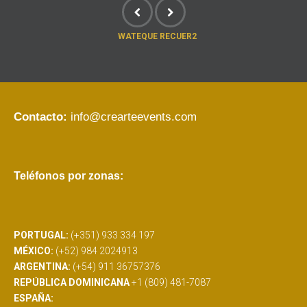
WATEQUE RECUER2
Contacto:
info@crearteevents.com
Teléfonos por zonas:
PORTUGAL:
(+351) 933 334 197
MÉXICO:
(+52) 984 2024913
ARGENTINA:
(+54) 911 36757376
REPÚBLICA DOMINICANA
+1 (809) 481-7087
ESPAÑA: