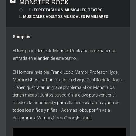
MONSTER ROCK
ESPECTACULOS
,
MUSICALES
,
TEATRO
MUSICALES ADULTOS
,
MUSICALES FAMILIARES
Sinopsis
El tren procedente de Monster Rock acaba de hacer su
entrada en el anden de este teatro…
El Hombre Invisible, Frank, Lobo, Vampi, Profesor Hyde,
Momi y Ghost se han citado en el viejo Castillo de la Roca…
Tienen que tratar un grave problema: «Los Monstruos
tienen miedo”. Juntos buscarán la clave para vencer el
miedo a la oscuridad y para ello necesitarán la ayuda de
todos los niños y niñas… Además lobo, por fin va a
declararse a Vampi ¿Como? con ¡El plan!…