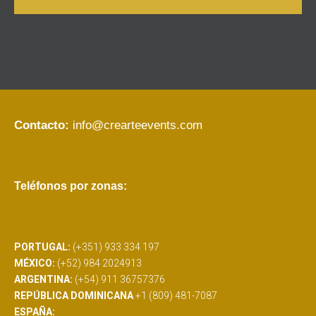
Contacto:
info@crearteevents.com
Teléfonos por zonas:
PORTUGAL:
(+351) 933 334 197
MÉXICO:
(+52) 984 2024913
ARGENTINA:
(+54) 911 36757376
REPÚBLICA DOMINICANA
+1 (809) 481-7087
ESPAÑA: