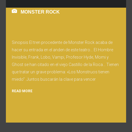
MONSTER ROCK
Sinopsis El tren procedente de Monster Rock acaba de
hacer su entrada en el anden de este teatro… El Hombre
Invisible, Frank, Lobo, Vampi, Profesor Hyde, Momi y
Ghost se han citado en el viejo Castillo de la Roca… Tienen
que tratar un grave problema: «Los Monstruos tienen
miedo”. Juntos buscarán la clave para vencer
READ MORE