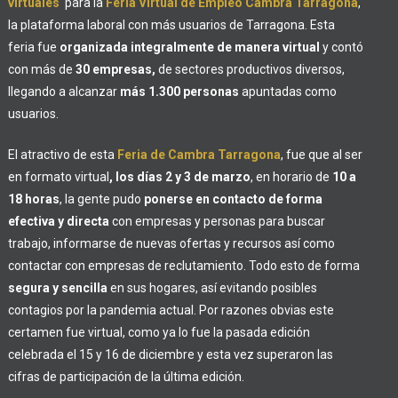
virtuales
para la
Feria Virtual de Empleo Cambra Tarragona
,
la plataforma laboral con más usuarios de Tarragona. Esta
feria fue
organizada integralmente de manera virtual
y contó
con más de
30 empresas,
de sectores productivos diversos,
llegando a alcanzar
más 1.300 personas
apuntadas como
usuarios.
El atractivo de esta
Feria de Cambra Tarragona
, fue que al ser
en formato virtual
, los días 2 y 3 de marzo
, en horario de
10 a
18 horas
, la gente pudo
ponerse en contacto de forma
efectiva y directa
con empresas y personas para buscar
trabajo, informarse de nuevas ofertas y recursos así como
contactar con empresas de reclutamiento. Todo esto de forma
segura y sencilla
en sus hogares, así evitando posibles
contagios por la pandemia actual. Por razones obvias este
certamen fue virtual, como ya lo fue la pasada edición
celebrada el 15 y 16 de diciembre y esta vez superaron las
cifras de participación de la última edición.