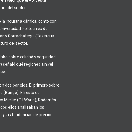
 en valor que el Port está
uro del sector.
 la industria cárnica, contó con
niversidad Politécnica de
iano Gorrachategui (Tesercus
turo del sector.
blaba sobre calidad y seguridad
) señaló qué regiones a nivel
ico.
on dos paneles. El primero sobre
 (Bunge). El resto de
as Mielke (Oil World), Radamés
dos ellos analizaban los
s y las tendencias de precios