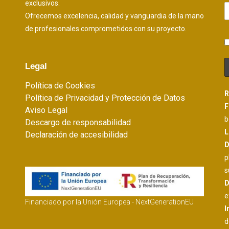
exclusivos.
Ofrecemos excelencia, calidad y vanguardia de la mano
de profesionales comprometidos con su proyecto.
Legal
Política de Cookies
R
Política de Privacidad y Protección de Datos
F
Aviso Legal
b
Descargo de responsabilidad
L
Declaración de accesibilidad
D
p
s
D
e
Financiado por la Unión Europea - NextGenerationEU
I
d