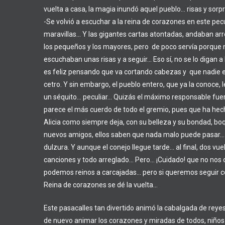
vuelta a casa, la magia inundó aquel pueblo… risas y sorp
-Se volvió a escuchar a la reina de corazones en este pec
maravillas… Y las gigantes cartas atontadas, andaban arre
los pequeños y los mayores, pero de poco servía porque n
escuchaban unas risas y a seguir… Eso sí, no se lo digan a
es feliz pensando que va cortando cabezas y que nadie es
cetro. Y sin embargo, el pueblo entero, que ya la conoce, 
un séquito… peculiar… Quizás el máximo responsable fuer
parece el más cuerdo de todo el gremio, pues que ha hech
Alicia como siempre deja, con su belleza y su bondad, bo
nuevos amigos, ellos saben que nada malo puede pasar… si
dulzura. Y aunque el conejo llegue tarde… al final, dos vuel
canciones y todo arreglado… Pero… ¡Cuidado! que no nos 
podemos reinos a carcajadas… pero si queremos seguir c
Reina de corazones se dé la vuelta…
Este pasacalles tan divertido animó la cabalgada de reyes
de nuevo animar los corazones y miradas de todos, niños