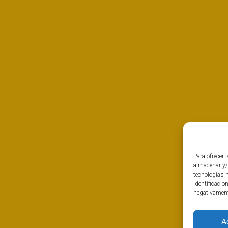
Para ofrecer 
almacenar y/
tecnologías 
identificacio
negativamente
A