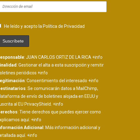
He leído y acepto la Política de Privacidad
esponsable
: JUAN CARLOS ORTIZ DE LA RICA
+info
inalidad
: Gestionar el alta a esta suscripción y remitir
oletines periódicos
+info
egitimación
: Consentimiento del interesado
+info
estinatarios
: Se comunicarán datos a MailChimp,
lataforma de envío de boletines alojada en EEUU y
uscrita al EU PrivacyShield.
+info
erechos
: Tiene derechos que puedes ejercer como
xplicamos aquí.
+info
nformación Adicional
: Más información adicional y
etallada aquí.
+info