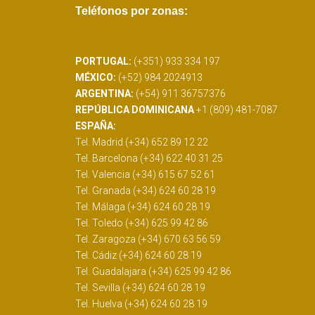
Teléfonos por zonas:
PORTUGAL:
(+351) 933 334 197
MÉXICO:
(+52) 984 2024913
ARGENTINA:
(+54) 911 36757376
REPÚBLICA DOMINICANA
+1 (809) 481-7087
ESPAÑA:
Tel. Madrid (+34) 652 89 12 22
Tel. Barcelona (+34) 622 40 31 25
Tel. Valencia (+34) 615 67 52 61
Tel. Granada (+34) 624 60 28 19
Tel. Málaga (+34) 624 60 28 19
Tel. Toledo (+34) 625 99 42 86
Tel. Zaragoza (+34) 670 63 56 59
Tel. Cádiz (+34) 624 60 28 19
Tel. Guadalajara (+34) 625 99 42 86
Tel. Sevilla (+34) 624 60 28 19
Tel. Huelva (+34) 624 60 28 19