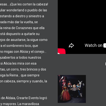
resas… ¡Que les corten la cabeza!
uliar wonderland o pueblo de las
stando a diestro y siniestro a
ada más dar la vuelta, se
 la reina de Corazones que ella
tá dispuesto a quitarle su
lejos de asustarse, la sigue como
a el sombrerero loco, que
o migas con Alicia y el conejo…
quiabiertos a todos nuestros
 Alicia les mira con esa
tas, un corro, tres brincos y dos
oiga la Reina… que siempre
on cabeza, siempre y cuando, la
Alice in
Wonder
 de Aldaia, Crearte Events logró
 y mayores. La maravillosa