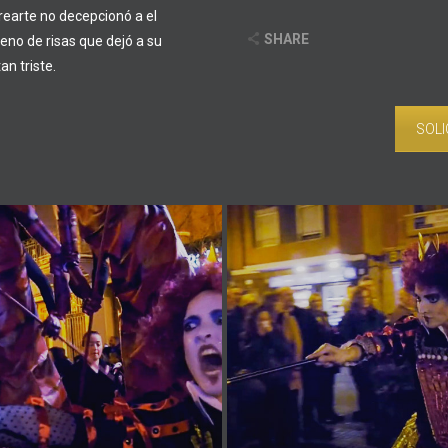
crearte no decepcionó a el
SHARE
eno de risas que dejó a su
n triste.
SOLI