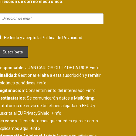
irección de correo electrónico:
He leído y acepto la Política de Privacidad
esponsable
: JUAN CARLOS ORTIZ DE LA RICA
+info
inalidad
: Gestionar el alta a esta suscripción y remitir
oletines periódicos
+info
egitimación
: Consentimiento del interesado
+info
estinatarios
: Se comunicarán datos a MailChimp,
lataforma de envío de boletines alojada en EEUU y
uscrita al EU PrivacyShield.
+info
erechos
: Tiene derechos que puedes ejercer como
xplicamos aquí.
+info