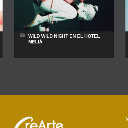
WILD WILD NIGHT EN EL HOTEL
MELIÁ
A mor disco... Sobrevivimos…. Una propuesta
feroz, futurista ... ¡Una respuesta bestial! Aquí eres
uno de los nuestros desde el principio, y nuestra
marca salvaje te lo deja claro. Cientos de Rostros
pintados con un tono Neón - Natura... dan paso a
la entrada de los asistentes. En la miscelánea
perfecta de la oferta Meliá:
READ MORE
N