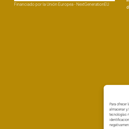
I
Financiado por la Unión Europea - NextGenerationEU
d
Para ofrecer 
almacenar y/
tecnologías 
identificacio
negativamente