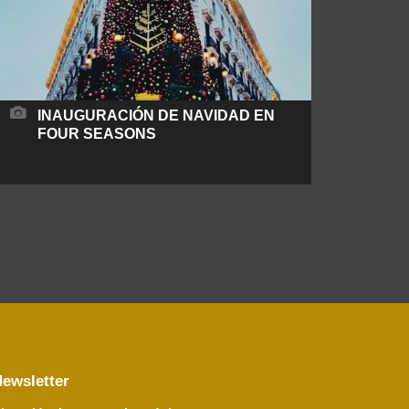
INAUGURACIÓN DE NAVIDAD EN
FOUR SEASONS
¡En Madrid en NAVIDAD, Resurgir y Brillar! Four
Seasons Madrid, nos ha devuelto la ilusión, en su
inauguración nos ha transportado a aun estado
de vibración elegante, mágico, navideño, casi
como en una película de ficción, las luces, la
decoración, la majestuosidad de este nuevo y ya
casi emblemático edificio en el centro de Madrid,
READ MORE
ewsletter