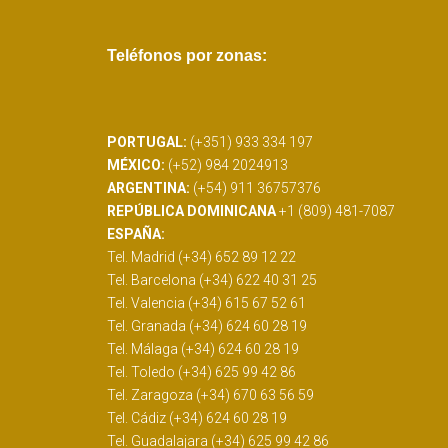
READ MORE
Teléfonos por zonas:
PORTUGAL:
(+351) 933 334 197
MÉXICO:
(+52) 984 2024913
ARGENTINA:
(+54) 911 36757376
REPÚBLICA DOMINICANA
+1 (809) 481-7087
ESPAÑA:
Tel. Madrid (+34) 652 89 12 22
Tel. Barcelona (+34) 622 40 31 25
Tel. Valencia (+34) 615 67 52 61
Tel. Granada (+34) 624 60 28 19
Tel. Málaga (+34) 624 60 28 19
Tel. Toledo (+34) 625 99 42 86
Tel. Zaragoza (+34) 670 63 56 59
Tel. Cádiz (+34) 624 60 28 19
Tel. Guadalajara (+34) 625 99 42 86