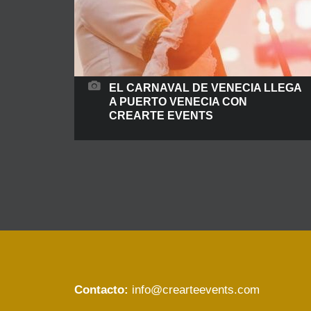
EL CARNAVAL DE VENECIA LLEGA
A PUERTO VENECIA CON
CREARTE EVENTS
El Carnaval de Venecia llega a Puerto Venecia con
Crearte Events En un mundo donde la experiencia
lo es todo, los centros comerciales han
evolucionado más allá de simples espacios de
compra para convertirse en auténticos centros
de entretenimiento, cultura y encuentro social.
Las activaciones en centros comerciales no
Contacto:
info@crearteevents.com
solo generan tráfico y aumentan la