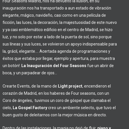
Four Seasons Madrid, nos ha devuelto la ilusión, en su
inauguración nos ha transportado a aun estado de vibración
elegante, mágico, navideño, casi como en una película de
ficción, las luces, la decoración, la majestuosidad de este nuevo
y ya casi emblemático edificio en el centro de Madrid, se hizo
luz, y no solo por estar a lado de la puerta de sol, sino porque
sus líneas y sus luces, se volvieron un apoyo indispensable para
la, grácil, elegante…. Acertada agenda de programaciones y
éxitos que estaba por llegar, ejemplo y apertura, para muestra
un botón!:
La Inauguración del Four Seasons
fue un abrir de
boca, y un parpadear de ojos…
Crearte Events, de la mano de
Light project
, encendieron el
corazón de Madrid, en los haberes de Four seasons, con un
Coro de ángeles, tuvimos un coro de góspel que clamaba el
cielo,
La Gospel Factory
creo un ambiente selecto, que tuvo el
buen gusto de deleitarnos con la mejor música en directo.
Dentro de las instalaciones, la magia no dejó de fluir,
piano y