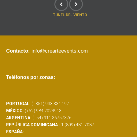
TÚNEL DEL VIENTO
Contacto:
info@crearteevents.com
Teléfonos por zonas:
PORTUGAL:
(+351) 933 334 197
MÉXICO:
(+52) 984 2024913
ARGENTINA:
(+54) 911 36757376
REPÚBLICA DOMINICANA
+1 (809) 481-7087
ESPAÑA: