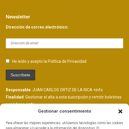
Newsletter
Dirección de correo electrónico:
He leído y acepto la Política de Privacidad
Responsable
: JUAN CARLOS ORTIZ DE LA RICA
+info
Finalidad
: Gestionar el alta a esta suscripción y remitir boletines
periódicos
+info
Gestionar consentimiento
Legitimación
: Consentimiento del interesado
+info
Destinatarios
: Se comunicarán datos a MailChimp, plataforma
Para ofrecer las mejores experiencias, utilizamos tecnologías como las cookies
de envío de boletines alojada en EEUU y suscrita al EU
para almacenar y/o acceder a la información del dispositivo. El