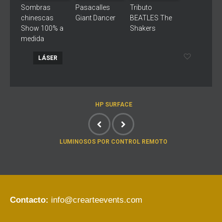
Sombras
Pasacalles
Tributo
chinescas
Giant Dancer
BEATLES The
Show 100% a
Shakers
medida
LÁSER
HP SURFACE
LUMINOSOS POR CONTROL REMOTO
Contacto:
info@crearteevents.com