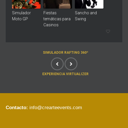
Simulador
Fiestas
Sancho and
Moto GP
temáticas para
Swing
Casinos
SIMULADOR RAFTING 360º
EXPERIENCIA VIRTUALIZER
Contacto:
info@crearteevents.com