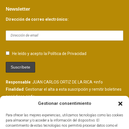
Newsletter
Dirección de correo electrónico:
He leído y acepto la Política de Privacidad
Responsable
: JUAN CARLOS ORTIZ DE LA RICA
+info
Finalidad
: Gestionar el alta a esta suscripción y remitir boletines
periódicos
+info
Gestionar consentimiento
Legitimación
: Consentimiento del interesado
+info
Destinatarios
: Se comunicarán datos a MailChimp, plataforma
Para ofrecer las mejores experiencias, utilizamos tecnologías como las cookies
de envío de boletines alojada en EEUU y suscrita al EU
para almacenar y/o acceder a la información del dispositivo. El
PrivacyShield.
+info
consentimiento de estas tecnologías nos permitirá procesar datos como el