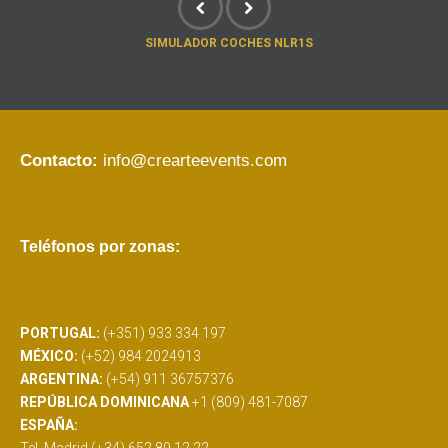
SIMULADOR COCHES NLR1S
Contacto:
info@crearteevents.com
Teléfonos por zonas:
PORTUGAL:
(+351) 933 334 197
MÉXICO:
(+52) 984 2024913
ARGENTINA:
(+54) 911 36757376
REPÚBLICA DOMINICANA
+1 (809) 481-7087
ESPAÑA: