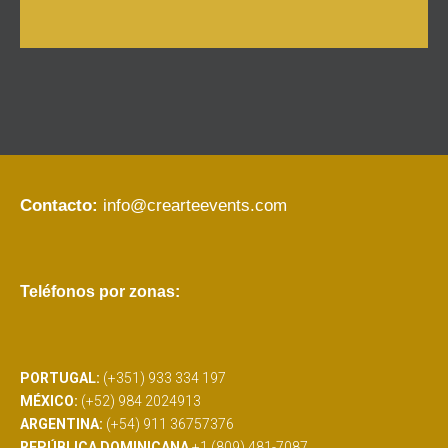
Contacto:
info@crearteevents.com
Teléfonos por zonas:
PORTUGAL:
(+351) 933 334 197
MÉXICO:
(+52) 984 2024913
ARGENTINA:
(+54) 911 36757376
REPÚBLICA DOMINICANA
+1 (809) 481-7087