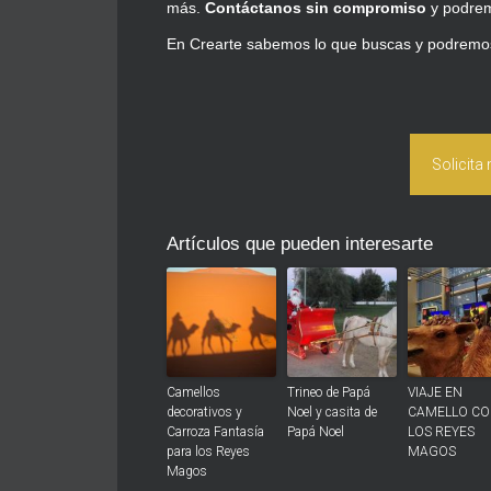
más.
Contáctanos sin compromiso
y podrem
En Crearte sabemos lo que buscas y podremos
Solicita
Artículos que pueden interesarte
Camellos
Trineo de Papá
VIAJE EN
decorativos y
Noel y casita de
CAMELLO C
Carroza Fantasía
Papá Noel
LOS REYES
para los Reyes
MAGOS
Magos