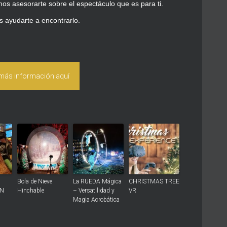
os asesorarte sobre el espectáculo que es para ti.
 ayudarte a encontrarlo.
 más información aquí
Bola de Nieve
La RUEDA Mágica
CHRISTMAS TREE
ON
Hinchable
– Versatilidad y
VR
Magia Acrobática