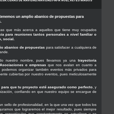
RESA
,
CENAS DE NAVIDAD
,
NAVIDAD
,
PAPÁ NOEL
,
REYES MAGOS
 tenemos un amplio abanico de propuestas para
.
as que más acerca a aquellos que tiene muy ocupados
ia para reuniones tantos personales a nivel familiar o
, social.
io abanico de propuestas
para satisfacer a cualquiera de
mande.
ando nuestro nombre, pues llevamos ya una
trayectoria
 Asociaciones o empresas
que nos avalan en cuanto a
o, podemos organizar también eventos más privados para
mente cubiertas por nuestro eventos, pues meticulosamente
s para que tu proyecto esté asegurado como perfecto
, y
nización, confiando en que nuestro equipo se encargue de
n sello de profesionalidad, en la que una vez que todos los
seguramos que lograremos el mejor resultado, pues siempre
n espectáculos que constantemente se actualizan y se