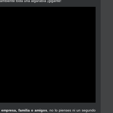
 ambiente toda una algarabía ¡gigante!
, empresa, familia o amigos
, no lo pienses ni un segundo