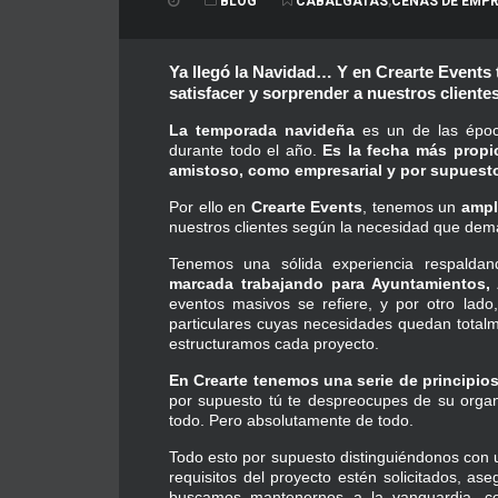
BLOG
CABALGATAS
,
CENAS DE EMP
Ya llegó la Navidad…
Y en Crearte Events
satisfacer y sorprender a nuestros clientes
La temporada navideña
es un de las époc
durante todo el año.
Es la fecha más propic
amistoso, como empresarial y por supuesto
Por ello en
Crearte Events
, tenemos un
ampl
nuestros clientes según la necesidad que de
Tenemos una sólida experiencia respald
marcada trabajando para Ayuntamientos,
eventos masivos se refiere, y por otro lad
particulares cuyas necesidades quedan total
estructuramos cada proyecto.
En Crearte tenemos una serie de principio
por supuesto tú te despreocupes de su orga
todo. Pero absolutamente de todo.
Todo esto por supuesto distinguiéndonos con u
requisitos del proyecto estén solicitados, a
buscamos mantenernos a la vanguardia, co