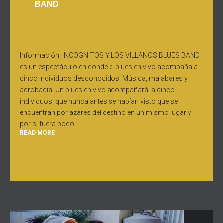
BAND
Información: INCÓGNITOS Y LOS VILLANOS BLUES BAND
es un espectáculo en donde el blues en vivo acompaña a
cinco individuos desconocidos. Música, malabares y
acrobacia. Un blues en vivo acompañará a cinco
individuos que nunca antes se habían visto que se
encuentran por azares del destino en un mismo lugar y
por si fuera poco
READ MORE