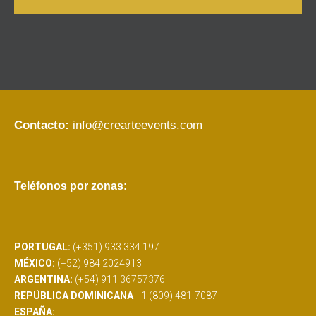
Contacto:
info@crearteevents.com
Teléfonos por zonas:
PORTUGAL:
(+351) 933 334 197
MÉXICO:
(+52) 984 2024913
ARGENTINA:
(+54) 911 36757376
REPÚBLICA DOMINICANA
+1 (809) 481-7087
ESPAÑA: