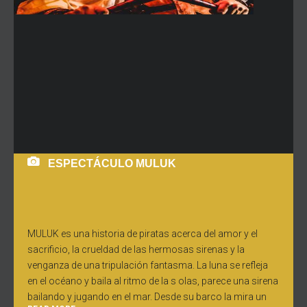
ESPECTÁCULO MULUK
MULUK es una historia de piratas acerca del amor y el
sacrificio, la crueldad de las hermosas sirenas y la
venganza de una tripulación fantasma. La luna se refleja
en el océano y baila al ritmo de la s olas, parece una sirena
bailando y jugando en el mar. Desde su barco la mira un