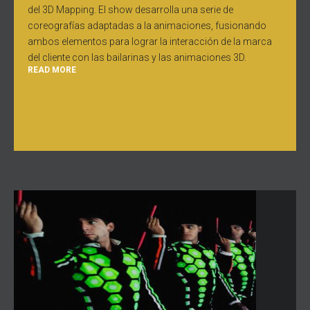
del 3D Mapping. El show desarrolla una serie de
coreografías adaptadas a la animaciones, fusionando
ambos elementos para lograr la interacción de la marca
del cliente con las bailarinas y las animaciones 3D.
READ MORE