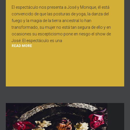
El espectáculo nos presenta a José y Monique, él está
convencido de que las posturas de yoga, la danza del
fuego y la magia de la tierra ancestral lo han
transformado, su mujer no está tan segura de ello y en
ocasiones su escepticismo pone en riesgo el show de
José. El espectáculo es una
READ MORE