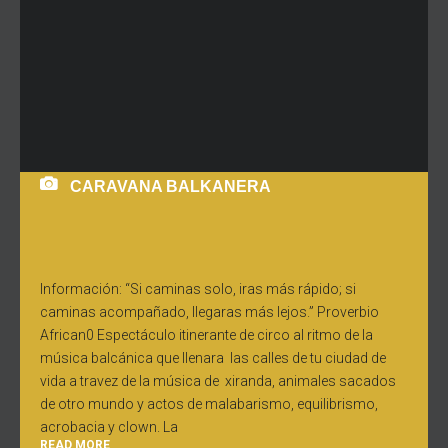
CARAVANA BALKANERA
Información: “Si caminas solo, iras más rápido; si
caminas acompañado, llegaras más lejos.” Proverbio
African0 Espectáculo itinerante de circo al ritmo de la
música balcánica que llenara las calles de tu ciudad de
vida a travez de la música de xiranda, animales sacados
de otro mundo y actos de malabarismo, equilibrismo,
acrobacia y clown. La
READ MORE