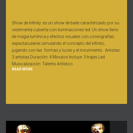
Show de Infinity: es un show de baile caracterizado por su
vestimenta cubierta con iluminaciones led. Un show lleno
de magia lumínica y efectos visuales con coreografías
espectaculares simulando el concepto del infinito,
jugando con las formas y luces y el movimiento. Artistas:
3 artistas Duración: 4 Minutos Incluye: 3 trajes Led
Musicalización Talento Artístico
READ MORE