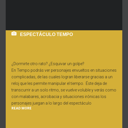
ESPECTÁCULO TEMPO
¿Dormirte otro rato? ¿Esquivar un golpe?
En Tempo podrás ver personajes envueltos en situaciones
complicadas, de las cuales logran liberarse gracias a un
reloj que les permite manipular el tiempo. Éste deja de
transcurrir a un solo ritmo, se vuelve voluble y verás como
con malabares, acrobacia y situaciones irónicas los
personajes juegan a lo largo del espectáculo
READ MORE