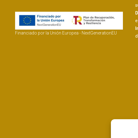
s
D
e
I
Financiado por la Unión Europea - NextGenerationEU
d