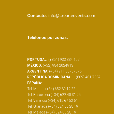
Contacto:
info@crearteevents.com
Teléfonos por zonas:
PORTUGAL:
(+351) 933 334 197
MÉXICO:
(+52) 984 2024913
ARGENTINA:
(+54) 911 36757376
REPÚBLICA DOMINICANA
+1 (809) 481-7087
ESPAÑA:
Tel. Madrid (+34) 652 89 12 22
Tel. Barcelona (+34) 622 40 31 25
Tel. Valencia (+34) 615 67 52 61
Tel. Granada (+34) 624 60 28 19
Tel. Málaga (+34) 624 60 28 19