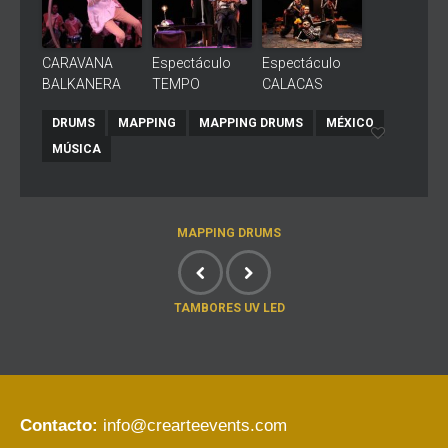
CARAVANA
Espectáculo
Espectáculo
BALKANERA
TEMPO
CALACAS
DRUMS
MAPPING
MAPPING DRUMS
MÉXICO
MÚSICA
MAPPING DRUMS
TAMBORES UV LED
Contacto:
info@crearteevents.com