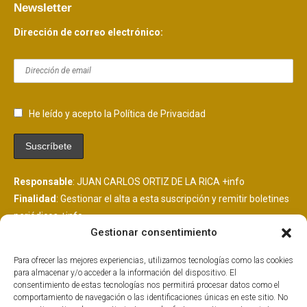
Newsletter
Dirección de correo electrónico:
He leído y acepto la Política de Privacidad
Responsable
: JUAN CARLOS ORTIZ DE LA RICA
+info
Finalidad
: Gestionar el alta a esta suscripción y remitir boletines
periódicos
+info
Gestionar consentimiento
Legitimación
: Consentimiento del interesado
+info
Destinatarios
: Se comunicarán datos a MailChimp, plataforma
Para ofrecer las mejores experiencias, utilizamos tecnologías como las cookies
de envío de boletines alojada en EEUU y suscrita al EU
para almacenar y/o acceder a la información del dispositivo. El
PrivacyShield.
+info
consentimiento de estas tecnologías nos permitirá procesar datos como el
comportamiento de navegación o las identificaciones únicas en este sitio. No
Derechos
: Tiene derechos que puedes ejercer como explicamos