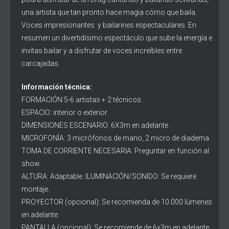
una artista que tan pronto hace magia cómo que baila.
Voces impresionantes y bailarines espectaculares. En
resumen un divertidísimo espectáculo que sube la energía e
invitas bailar y a disfrutar de voces increíbles entre
carcajadas.
Información técnica:
FORMACIÓN:5-6 artistas + 2 técnicos.
ESPACIO: interior o exterior.
DIMENSIONES ESCENARIO: 6X3m en adelante
MICROFONÍA: 3 micrófonos de mano, 2 micro de diadema
TOMA DE CORRIENTE NECESARIA: Preguntar en función al
show.
ALTURA: Adaptable. ILUMINACIÓN/SONIDO: Se requiere
montaje.
PROYECTOR (opcional): Se recomienda de 10.000 lúmenes
en adelante.
PANTALLA (opcional): Se recomiende de 6x3m en adelante.