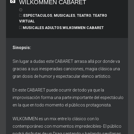
WILKOMMEN CABARET
ESPECTACULOS
,
MUSICALES
,
TEATRO
,
TEATRO
VIRTUAL
MUSICALES ADULTOS
,
WILKOMMEN CABARET
Sinopsis:
Sin lugar a dudas este CABARET arrasa allá por donde va
gracias a sus inesperadas canciones, magia clásica una
gran dosis de humor y espectacular elenco artístico.
En este CABARET puede ocurrir de todo ya que la
improvisación forma una parte importante del espectáculo
en la que en todo momento el públicos protagonista.
WILKOMMEN es un mix entre lo clásico con lo
contemporáneo con momentos impredecibles- El público
podrá disfrutar de un Drag cantando y bailando sevillanas,