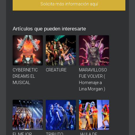
Solicita más información aquí
Artículos que pueden interesarte
CYBERNETIC
CREATURE
MARAVILLOSO
DREAMS EL
FUE VOLVER (
MUSICAL
Homenaje a
Lina Morgan )
EL MEJOR
TRIBUTO
JAULA DE