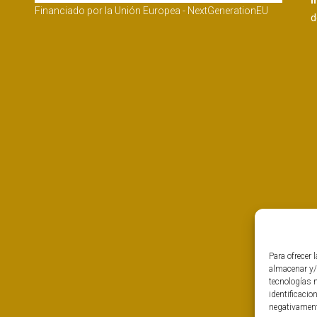
I
Financiado por la Unión Europea - NextGenerationEU
d
Para ofrecer 
almacenar y/
tecnologías 
identificacio
negativamente