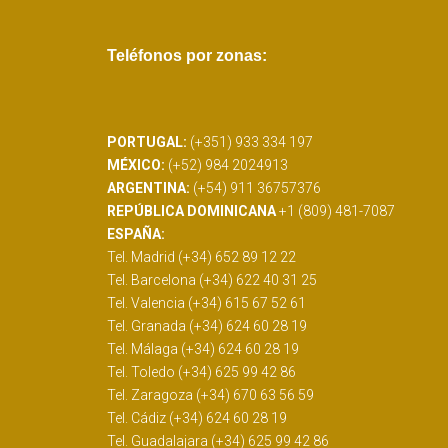
READ MORE
Teléfonos por zonas:
PORTUGAL:
(+351) 933 334 197
MÉXICO:
(+52) 984 2024913
ARGENTINA:
(+54) 911 36757376
REPÚBLICA DOMINICANA
+1 (809) 481-7087
ESPAÑA:
Tel. Madrid (+34) 652 89 12 22
Tel. Barcelona (+34) 622 40 31 25
Tel. Valencia (+34) 615 67 52 61
Tel. Granada (+34) 624 60 28 19
Tel. Málaga (+34) 624 60 28 19
Tel. Toledo (+34) 625 99 42 86
Tel. Zaragoza (+34) 670 63 56 59
Tel. Cádiz (+34) 624 60 28 19
Tel. Guadalajara (+34) 625 99 42 86