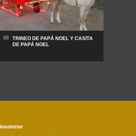
TRINEO DE PAPÁ NOEL Y CASITA
DE PAPÁ NOEL
Ideal para cabalgatas, centros comerciales y
ayuntamientos Santa Claus ya se encuentra
ultimando los últimos detalles de los regalos en
su casita con ayuda de sus duendecillos para
repartir juguetes a todos los niños del mundo,
que esperan impacientes en sus casas la llagada
del gran protagonista de las navidades en su
ewsletter
trineo llevado por