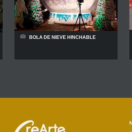
BOLA DE NIEVE HINCHABLE
¡Se trata de una atracción y photocall muy
divertido! Ideal para que Papá Noel reciba a los
niños dentro, sin duda un lugar para interactuar,
sirve también como photocall para los adultos,
que pasarán un buen rato y servirá como
recuerdo navideño. Producto muy recomendado
para centros comerciales, ayuntamientos,
empresas y asociaciones de comercios.
N
READ MORE