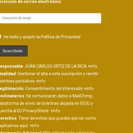
irección de correo electrónico:
READ MORE
He leído y acepto la Política de Privacidad
esponsable
: JUAN CARLOS ORTIZ DE LA RICA
+info
inalidad
: Gestionar el alta a esta suscripción y remitir
oletines periódicos
+info
egitimación
: Consentimiento del interesado
+info
estinatarios
: Se comunicarán datos a MailChimp,
lataforma de envío de boletines alojada en EEUU y
uscrita al EU PrivacyShield.
+info
erechos
: Tiene derechos que puedes ejercer como
xplicamos aquí.
+info