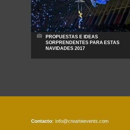
PROPUESTAS E IDEAS
SORPRENDENTES PARA ESTAS
NAVIDADES 2017
Ya llegó la Navidad… Y en Crearte Events tenemos
un amplio abanico de propuestas para
satisfacer y sorprender a nuestros clientes. La
temporada navideña es un de las épocas que
más acerca a aquellos que tiene muy ocupados
durante todo el año. Es la fecha más propicia
Contacto:
info@crearteevents.com
para reuniones tantos personales a nivel familiar
o