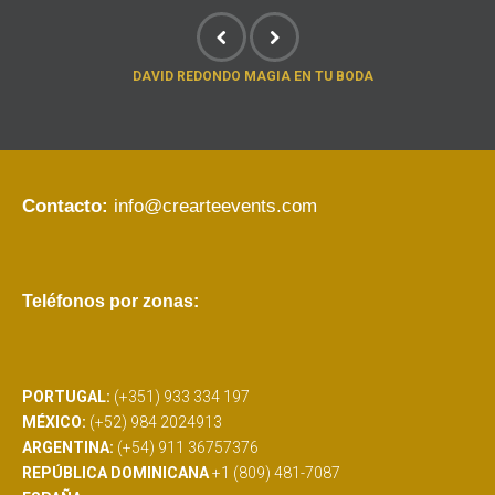
DAVID REDONDO MAGIA EN TU BODA
Contacto:
info@crearteevents.com
Teléfonos por zonas:
PORTUGAL:
(+351) 933 334 197
MÉXICO:
(+52) 984 2024913
ARGENTINA:
(+54) 911 36757376
REPÚBLICA DOMINICANA
+1 (809) 481-7087