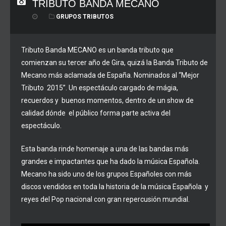
TRIBUTO BANDA MECANO
GRUPOS TRIBUTOS
Tributo Banda MECANO es un banda tributo que
comienzan su
tercer
año
de Gira, quizá
la Banda
Tributo de
Mecano
más
aclamada
de
España. Nominados al
“Mejor
Tributo
2015”.
Un espectáculo
cargado de
mágia,
recuerdos
y
buenos
momentos,
dentro de un show de
calidad dónde
el público
forma
parte
activa
del
espectáculo.
Esta
banda
rinde
homenaje
a
una
de
las bandas
más
grandes e impactantes
que
ha
dado la
música
Española.
Mecano
ha
sido
uno
de
los grupos Españoles
con
más
discos
vendidos en
toda
la historia
de
la
música
Española
y
reyes
del
Pop
nacional
con
gran
repercusión
mundial.