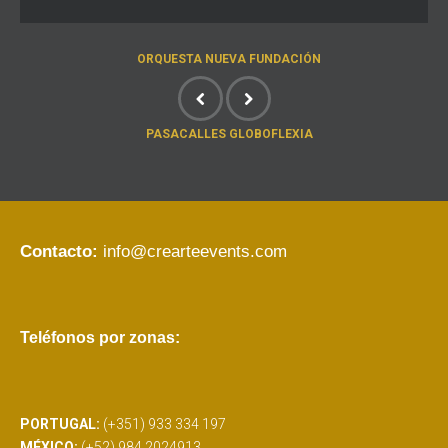
ORQUESTA NUEVA FUNDACIÓN
PASACALLES GLOBOFLEXIA
Contacto:
info@crearteevents.com
Teléfonos por zonas:
PORTUGAL:
(+351) 933 334 197
MÉXICO:
(+52) 984 2024913