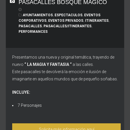
PASACALLES BOSQUE MÁGICO
AYUNTAMIENTOS
,
ESPECTACULOS
,
EVENTOS
CORPORATIVOS
,
EVENTOS PRIVADOS
,
ITINERANTES
,
PASACALLES
,
PASACALLES/ITINERANTES
,
PERFORMANCES
Presentamos una nueva y original temática, trayendo de
nuevo
“ LA MAGIA Y FANTASIA “
a las calles.
Este pasacalles te devolverá la emoción e ilusión de
imaginarte en aquellos mundos que de pequeño soñabas.
INCLUYE:
7 Personajes
Solicita más información aquí