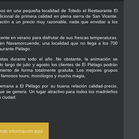
os en una pequeña localidad de Toledo el Restaurante El
icional de primera calidad en plena sierra de San Vicente.
ación a un precio muy razonable, nada que envidiar a los
cente en verano para disfrutar de sus frescas temperaturas.
, en Navamorcuende, una localidad que no llega a los 700
aurante Piélago.
estas durante todo el año. No obstante, la animación se
o largo de julio y agosto los clientes de El Piélago podrán
imiento de forma totalmente gratuita. Los mejores grupos
as, famosos tours, monólogos y mucha magia.
emana a El Piélago por su buena relación calidad-precio,
ue se genera. Un lugar atractivo para todos los madrileños
a ciudad.
 más información aquí