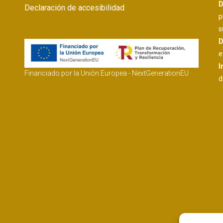
D
Declaración de accesibilidad
p
s
D
e
I
Financiado por la Unión Europea - NextGenerationEU
d