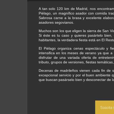
A tan solo 120 km de Madrid, nos encontram
Piélago, un magnífico asador con comida trad
Sabrosa carne a la brasa y excelente elabor
asadores segovianos.
Muchos son los que eligen la sierra de San Vi
Si éste es tu caso y quieres pasártelo bien
habitantes, la verdadera fiesta está en El Rest
El Piélago organiza cenas espectáculo y fi
intensifica en los meses de verano ya que a l
disfrutar de una variada oferta de entreten
tributo, grupos de versiones, fiestas temátic
Decenas de madrileños vienen cada fin de s
excepcional servicio y por el buen ambiente q
que buscan pasárselo bien y desconectar de l
Solicita