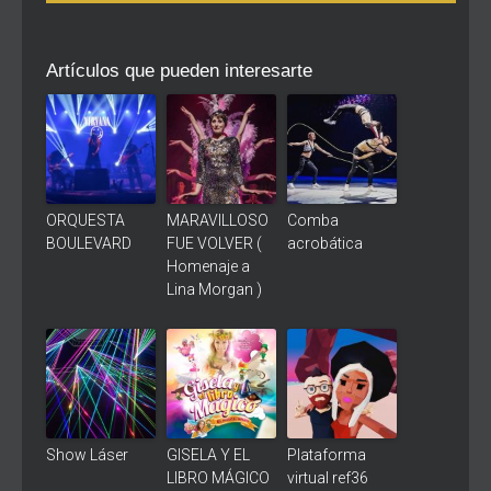
Artículos que pueden interesarte
ORQUESTA
MARAVILLOSO
Comba
BOULEVARD
FUE VOLVER (
acrobática
Homenaje a
Lina Morgan )
Show Láser
GISELA Y EL
Plataforma
LIBRO MÁGICO
virtual ref36