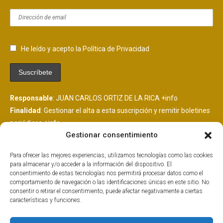
He leído y acepto la Política de Privacidad
Responsable
: JUAN CARLOS ORTIZ DE LA RICA
+info
Finalidad
: Gestionar el alta a esta suscripción y remitir boletines
periódicos
+info
Gestionar consentimiento
Legitimación
: Consentimiento del interesado
+info
Destinatarios
: Se comunicarán datos a MailChimp, plataforma
Para ofrecer las mejores experiencias, utilizamos tecnologías como las cookies
de envío de boletines alojada en EEUU y suscrita al EU
para almacenar y/o acceder a la información del dispositivo. El
PrivacyShield.
+info
consentimiento de estas tecnologías nos permitirá procesar datos como el
comportamiento de navegación o las identificaciones únicas en este sitio. No
Derechos
: Tiene derechos que puedes ejercer como explicamos
consentir o retirar el consentimiento, puede afectar negativamente a ciertas
aquí.
+info
características y funciones.
Información Adicional
: Más información adicional y detallada
aquí.
+info