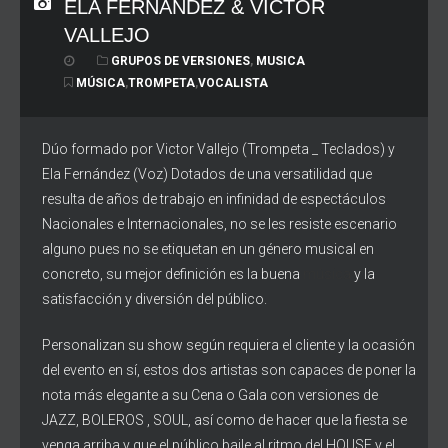
ELA FERNÁNDEZ & VICTOR
VALLEJO
GRUPOS DE VERSIONES
,
MUSICA
MÚSICA
,
TROMPETA
,
VOCALISTA
Dúo formado por Victor Vallejo (Trompeta _ Teclados) y
Ela Fernández (Voz) Dotados de una versatilidad que
resulta de años de trabajo en infinidad de espectáculos
Nacionales e Internacionales, no se les resiste escenario
alguno pues no se etiquetan en un género musical en
concreto, su mejor definición es la buena
música
y la
satisfacción y diversión del público.
Personalizan su show según requiera el cliente y la ocasión
del evento en sí, estos dos artistas son capaces de poner la
nota más elegante a su Cena o Gala con versiones de
JAZZ, BOLEROS , SOUL, así como de hacer que la fiesta se
venga arriba y que el público baile al ritmo del HOUSE y el