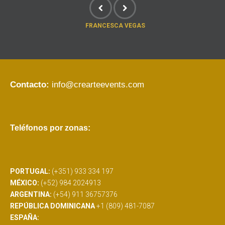
FRANCESCA VEGAS
Contacto:
info@crearteevents.com
Teléfonos por zonas:
PORTUGAL:
(+351) 933 334 197
MÉXICO:
(+52) 984 2024913
ARGENTINA:
(+54) 911 36757376
REPÚBLICA DOMINICANA
+1 (809) 481-7087
ESPAÑA: