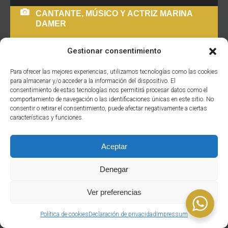
CANTANTE, MÚSICO Y ACTRIZ MARINA
DAMER
Gestionar consentimiento
Para ofrecer las mejores experiencias, utilizamos tecnologías como las cookies
Marina Damer es cantante, músico y actriz. Nacida en
para almacenar y/o acceder a la información del dispositivo. El
Santa Pola (Alicante), estudia piano, solfeo y flauta
consentimiento de estas tecnologías nos permitirá procesar datos como el
travesera en el Conservatorio Profesional de Alicante,
comportamiento de navegación o las identificaciones únicas en este sitio. No
consentir o retirar el consentimiento, puede afectar negativamente a ciertas
donde cursa el Grado Medio, y en la Universidad de
características y funciones.
Alicante donde es Diplomada en Educación Musical.
Estudia canto con Janet Jackson Tyler-Lummer o Julia
Aceptar
Möller, entre otros. Recibe clases de
READ MORE
Denegar
Ver preferencias
Política de cookies
Declaración de privacidad
Impressum