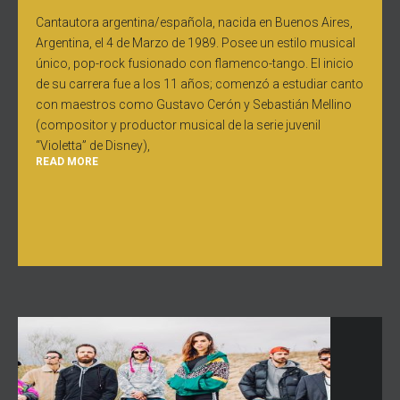
Cantautora argentina/española, nacida en Buenos Aires,
Argentina, el 4 de Marzo de 1989. Posee un estilo musical
único, pop-rock fusionado con flamenco-tango. El inicio
de su carrera fue a los 11 años; comenzó a estudiar canto
con maestros como Gustavo Cerón y Sebastián Mellino
(compositor y productor musical de la serie juvenil
“Violetta” de Disney),
READ MORE