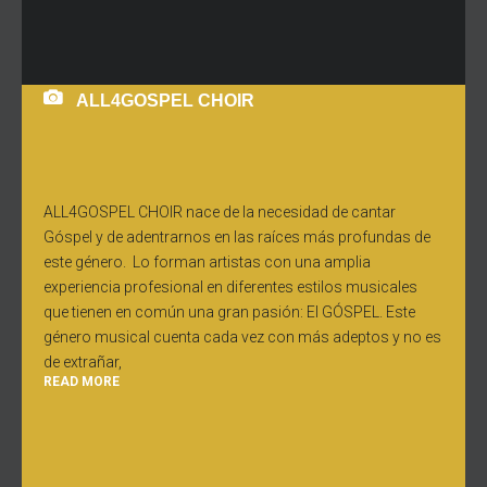
ALL4GOSPEL CHOIR
ALL4GOSPEL CHOIR nace de la necesidad de cantar
Góspel y de adentrarnos en las raíces más profundas de
este género. Lo forman artistas con una amplia
experiencia profesional en diferentes estilos musicales
que tienen en común una gran pasión: El GÓSPEL. Este
género musical cuenta cada vez con más adeptos y no es
de extrañar,
READ MORE