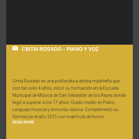
CINTIA ROSADO – PIANO Y VOZ
Cintia Rosado es una polifacética artista madrileña que
con tan solo 4 años, inició su formación en la Escuela
Municipal de Música de San Sebastián de los Reyes donde
llegó a superar a los 17 años: Grado medio en Piano,
Lenguaje musical y Armonía clásica. Complementó su
formación el año 2015 con matrícula de honor,
READ MORE