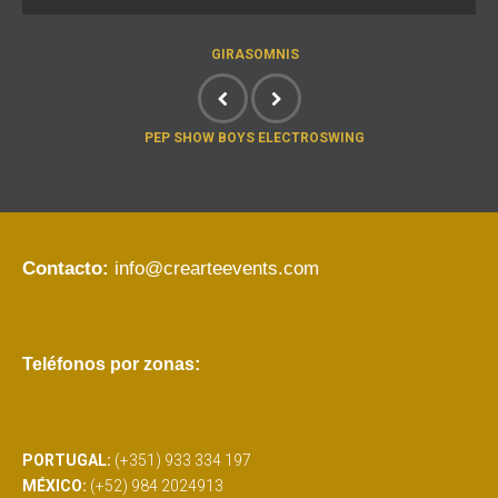
GIRASOMNIS
PEP SHOW BOYS ELECTROSWING
Contacto:
info@crearteevents.com
Teléfonos por zonas:
PORTUGAL:
(+351) 933 334 197
MÉXICO:
(+52) 984 2024913