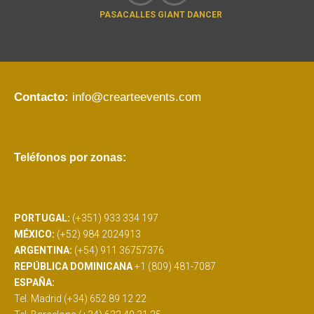
PASACALLES GIANT DANCER
Contacto:
info@crearteevents.com
Teléfonos por zonas:
PORTUGAL:
(+351) 933 334 197
MÉXICO:
(+52) 984 2024913
ARGENTINA:
(+54) 911 36757376
REPÚBLICA DOMINICANA
+1 (809) 481-7087
ESPAÑA:
Tel. Madrid (+34) 652 89 12 22