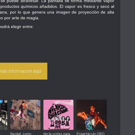
 se puede atravesar. La pantalla se forma mediante vapor
productos químicos añadidos. El vapor es fresco y seco al
 plana, por lo que genera una imagen de proyección de alta
mo por arte de magia.
odrá elegir entre:
 más información aquí
D
Basket Jump
No te vistas para
Espectáculo ORO