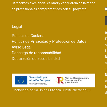
Ofrecemos excelencia, calidad y vanguardia de la mano
de profesionales comprometidos con su proyecto.
Legal
R
Política de Cookies
F
Política de Privacidad y Protección de Datos
b
Aviso Legal
L
Descargo de responsabilidad
D
Declaración de accesibilidad
p
s
D
e
I
Financiado por la Unión Europea - NextGenerationEU
d