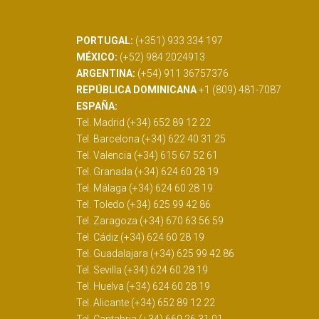
PORTUGAL:
(+351) 933 334 197
MÉXICO:
(+52) 984 2024913
ARGENTINA:
(+54) 911 36757376
REPÚBLICA DOMINICANA
+1 (809) 481-7087
ESPAÑA:
Tel. Madrid (+34) 652 89 12 22
Tel. Barcelona (+34) 622 40 31 25
Tel. Valencia (+34) 615 67 52 61
Tel. Granada (+34) 624 60 28 19
Tel. Málaga (+34) 624 60 28 19
Tel. Toledo (+34) 625 99 42 86
Tel. Zaragoza (+34) 670 63 56 59
Tel. Cádiz (+34) 624 60 28 19
Tel. Guadalajara (+34) 625 99 42 86
Tel. Sevilla (+34) 624 60 28 19
Tel. Huelva (+34) 624 60 28 19
Tel. Alicante (+34) 652 89 12 22
Tel. Cantabria (+34) 669 26 31 01