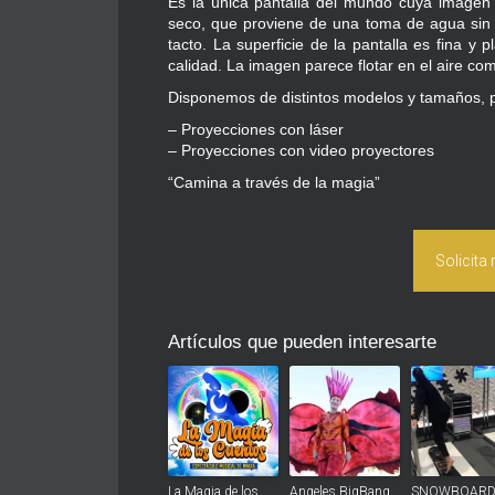
Es la única pantalla del mundo cuya imagen
seco, que proviene de una toma de agua sin 
tacto. La superficie de la pantalla es fina y
calidad. La imagen parece flotar en el aire co
Disponemos de distintos modelos y tamaños, p
– Proyecciones con láser
– Proyecciones con video proyectores
“Camina a través de la magia”
Solicita
Artículos que pueden interesarte
La Magia de los
Angeles BigBang
SNOWBOAR