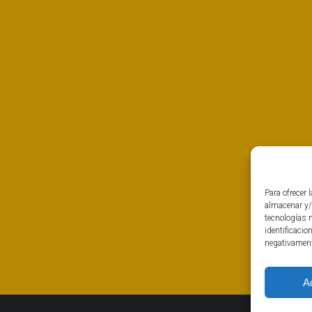
Para ofrecer 
almacenar y/
tecnologías 
identificacio
negativamente
A