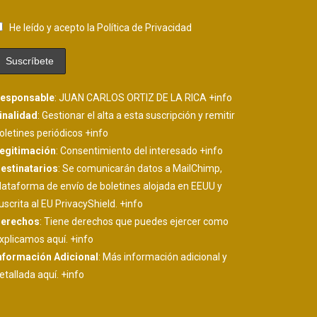
He leído y acepto la Política de Privacidad
esponsable
: JUAN CARLOS ORTIZ DE LA RICA
+info
inalidad
: Gestionar el alta a esta suscripción y remitir
oletines periódicos
+info
egitimación
: Consentimiento del interesado
+info
estinatarios
: Se comunicarán datos a MailChimp,
lataforma de envío de boletines alojada en EEUU y
uscrita al EU PrivacyShield.
+info
erechos
: Tiene derechos que puedes ejercer como
xplicamos aquí.
+info
nformación Adicional
: Más información adicional y
etallada aquí.
+info