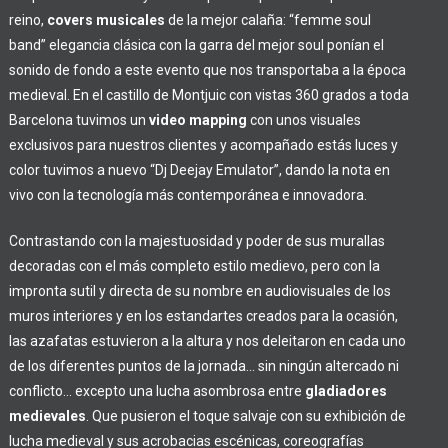
reino,
covers musicales
de la mejor calaña: “femme soul
band” elegancia clásica con la garra del mejor soul ponían el
sonido de fondo a este evento que nos transportaba a la época
medieval. En el castillo de Montjuic con vistas 360 grados a toda
Barcelona tuvimos un
video mapping
con unos visuales
exclusivos para nuestros clientes y acompañado estás luces y
color tuvimos a nuevo “Dj Deejay Emulator”, dando la nota en
vivo con la tecnología más contemporánea e innovadora.
Contrastando con la majestuosidad y poder de sus murallas
decoradas con el más completo estilo medievo, pero con la
impronta sutil y directa de su nombre en audiovisuales de los
muros interiores y en los estandartes creados para la ocasión,
las azafatas estuvieron a la altura y nos deleitaron en cada uno
de los diferentes puntos de la jornada… sin ningún altercado ni
conflicto… excepto una lucha asombrosa entre
gladiadores
medievales
. Que pusieron el toque salvaje con su exhibición de
lucha medieval y sus acrobacias escénicas, coreografías