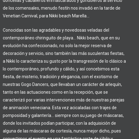
doncellas y caballeros enmascarados y gondoleros al servicio
de los comensales, menudo festín nos invadió en la tarde de
Venetian Carnival, para Nikki beach Marella…
Conocidas son las agradables y novedosas veladas del
contemporáneo chiringuito de playa… Nikki beach, que en su
evolución ha confeccionado, no solo la mejor reserva de
decoración y servicio, sino también las más suculentas fiestas,
a Nikki lo caracteriza su gusto por la transgresión de lo clásico a
lo contemporáneo, profundo y cálido, y así concebimos esta
fiesta, de misterio, tradición y elegancia, con el exotismo de
nuestras Gogo Dancers, que llevaban un carácter de arlequín,
tanto en las actuaciones como en la recepción, que se
caracterizó por varias intervenciones más de nuestras parejas
de animación veneciana.
Esta vez acicaladas con trajes de
pomposidad y galantería… siempre con su juego de máscaras,
donde los invitados podían participar, con la adquisición de
alguna de las máscaras de cortesía, nunca mejor dicho, pues
convertimos el evento en una fantástica corte de júbilo y