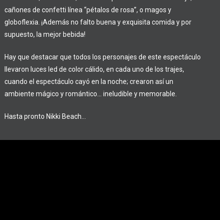
cañones de confetti línea “pétalos de rosa”, o magos y
globoflexia.
¡Además no falto buena y exquisita comida y por
supuesto, la mejor bebida!
Hay que destacar que todos los personajes de este espectáculo
llevaron luces led de color cálido, en cada uno de los trajes,
cuando el espectáculo cayó en la noche; crearon así un
ambiente mágico y romántico… ineludible y memorable.
Hasta pronto Nikki Beach…