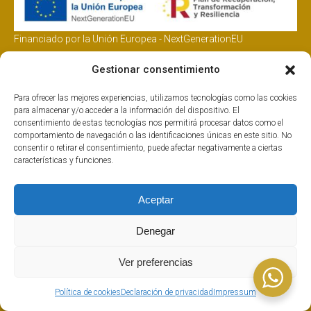
Financiado por la Unión Europea - NextGenerationEU
Gestionar consentimiento
Newsletter
Para ofrecer las mejores experiencias, utilizamos tecnologías como las cookies
para almacenar y/o acceder a la información del dispositivo. El
Dirección de correo electrónico:
consentimiento de estas tecnologías nos permitirá procesar datos como el
comportamiento de navegación o las identificaciones únicas en este sitio. No
consentir o retirar el consentimiento, puede afectar negativamente a ciertas
características y funciones.
He leído y acepto la Política de Privacidad
Aceptar
Denegar
Ver preferencias
Responsable
: JUAN CARLOS ORTIZ DE LA RICA
+info
Finalidad
: Gestionar el alta a esta suscripción y remitir boletines
Política de cookies
Declaración de privacidad
Impressum
periódicos
+info