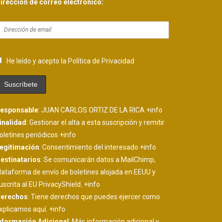
irección de correo electrónico:
He leído y acepto la Política de Privacidad
esponsable
: JUAN CARLOS ORTIZ DE LA RICA
+info
inalidad
: Gestionar el alta a esta suscripción y remitir
oletines periódicos
+info
egitimación
: Consentimiento del interesado
+info
estinatarios
: Se comunicarán datos a MailChimp,
lataforma de envío de boletines alojada en EEUU y
uscrita al EU PrivacyShield.
+info
erechos
: Tiene derechos que puedes ejercer como
xplicamos aquí.
+info
nformación Adicional
: Más información adicional y