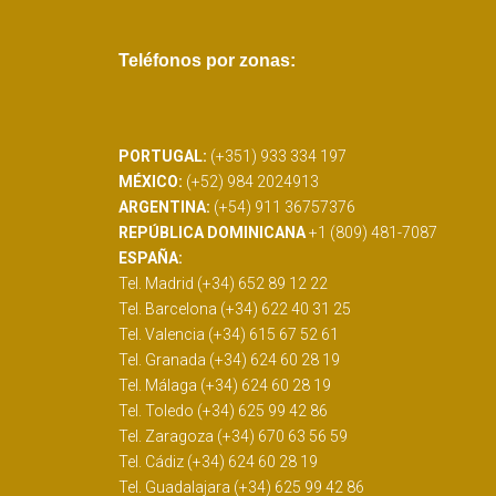
Teléfonos por zonas:
PORTUGAL:
(+351) 933 334 197
MÉXICO:
(+52) 984 2024913
ARGENTINA:
(+54) 911 36757376
REPÚBLICA DOMINICANA
+1 (809) 481-7087
ESPAÑA:
Tel. Madrid (+34) 652 89 12 22
Tel. Barcelona (+34) 622 40 31 25
Tel. Valencia (+34) 615 67 52 61
Tel. Granada (+34) 624 60 28 19
Tel. Málaga (+34) 624 60 28 19
Tel. Toledo (+34) 625 99 42 86
Tel. Zaragoza (+34) 670 63 56 59
Tel. Cádiz (+34) 624 60 28 19
Tel. Guadalajara (+34) 625 99 42 86