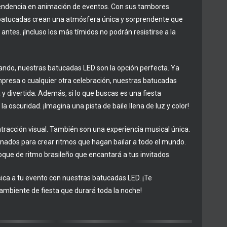
tendencia en animación de eventos. Con sus tambores
s batucadas crean una atmósfera única y sorprendente que
antes. ¡Incluso los más tímidos no podrán resistirse a la
zando, nuestras batucadas LED son la opción perfecta. Ya
presa o cualquier otra celebración, nuestras batucadas
y divertida. Además, si lo que buscas es una fiesta
a oscuridad. ¡Imagina una pista de baile llena de luz y color!
tracción visual. También son una experiencia musical única.
nados para crear ritmos que hagan bailar a todo el mundo.
que de ritmo brasileño que encantará a tus invitados.
ica a tu evento con nuestras batucadas LED. ¡Te
ambiente de fiesta que durará toda la noche!