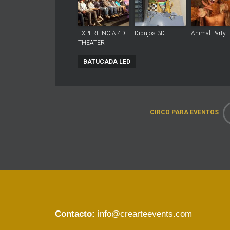
EXPERIENCIA 4D
Dibujos 3D
Animal Party
THEATER
BATUCADA LED
CIRCO PARA EVENTOS
Contacto:
info@crearteevents.com