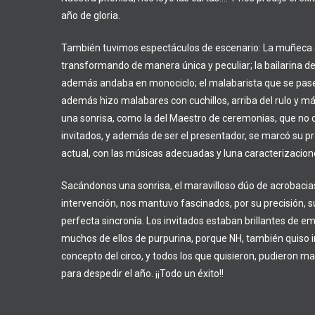
año de gloria.
También tuvimos espectáculos de escenario: La muñeca c
transformando de manera única y peculiar; la bailarina d
además andaba en monociclo; el malabarista que se pasea
además hizo malabares con cuchillos, arriba del rulo y más
una sonrisa, como la del Maestro de ceremonias, que no d
invitados, y además de ser el presentador, se marcó su 
actual, con las músicas adecuadas y luna caracterizacion
Sacándonos una sonrisa, el maravilloso dúo de acrobacias
intervención, nos mantuvo fascinados, por su precisión, su
perfecta sincronía. Los invitados estaban brillantes de e
muchos de ellos de purpurina, porque NH, también quiso i
concepto del circo, y todos los que quisieron, pudieron ma
para despedir el año. ¡¡Todo un éxito!!