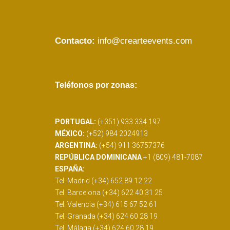
Contacto:
info@crearteevents.com
Teléfonos por zonas:
PORTUGAL:
(+351) 933 334 197
MÉXICO:
(+52) 984 2024913
ARGENTINA:
(+54) 911 36757376
REPÚBLICA DOMINICANA
+1 (809) 481-7087
ESPAÑA:
Tel. Madrid (+34) 652 89 12 22
Tel. Barcelona (+34) 622 40 31 25
Tel. Valencia (+34) 615 67 52 61
Tel. Granada (+34) 624 60 28 19
Tel. Málaga (+34) 624 60 28 19