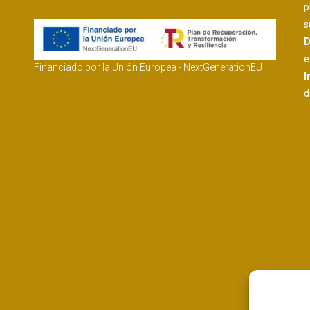
p
s
D
e
Financiado por la Unión Europea - NextGenerationEU
I
d