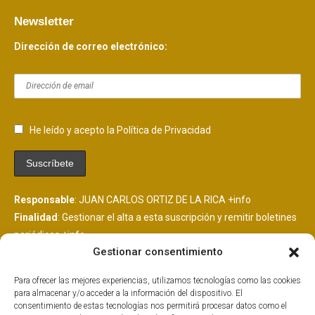
Newsletter
Dirección de correo electrónico:
He leído y acepto la Política de Privacidad
Responsable
: JUAN CARLOS ORTIZ DE LA RICA
+info
Finalidad
: Gestionar el alta a esta suscripción y remitir boletines
periódicos
+info
Gestionar consentimiento
Legitimación
: Consentimiento del interesado
+info
Destinatarios
: Se comunicarán datos a MailChimp, plataforma
Para ofrecer las mejores experiencias, utilizamos tecnologías como las cookies
de envío de boletines alojada en EEUU y suscrita al EU
para almacenar y/o acceder a la información del dispositivo. El
PrivacyShield.
+info
consentimiento de estas tecnologías nos permitirá procesar datos como el