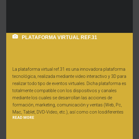
PLATAFORMA VIRTUAL REF.31
La plataforma virtual ref.31 es una innovadora plataforma
tecnológica, realizada mediante video interactivo y 3D para
realizar todo tipo de eventos virtuales. Dicha plataforma es
totalmente compatible con los dispositivos y canales
mediante los cuales se desarrollan las acciones de
formación, marketing, comunicación y ventas (Web, Pc,
Mac, Tablet, DVD-Video, etc.), así como con losdiferentes
READ MORE