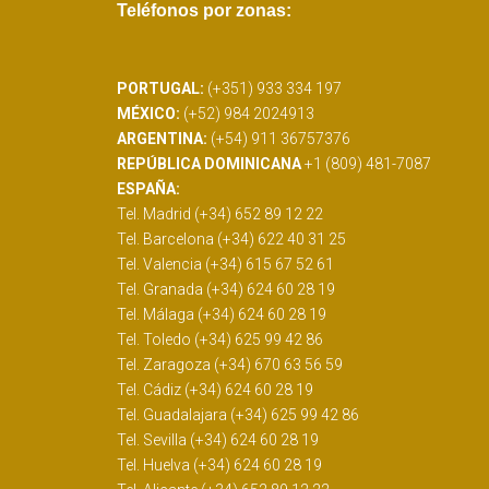
Teléfonos por zonas:
PORTUGAL:
(+351) 933 334 197
MÉXICO:
(+52) 984 2024913
ARGENTINA:
(+54) 911 36757376
REPÚBLICA DOMINICANA
+1 (809) 481-7087
ESPAÑA:
Tel. Madrid (+34) 652 89 12 22
Tel. Barcelona (+34) 622 40 31 25
Tel. Valencia (+34) 615 67 52 61
Tel. Granada (+34) 624 60 28 19
Tel. Málaga (+34) 624 60 28 19
Tel. Toledo (+34) 625 99 42 86
Tel. Zaragoza (+34) 670 63 56 59
Tel. Cádiz (+34) 624 60 28 19
Tel. Guadalajara (+34) 625 99 42 86
Tel. Sevilla (+34) 624 60 28 19
Tel. Huelva (+34) 624 60 28 19