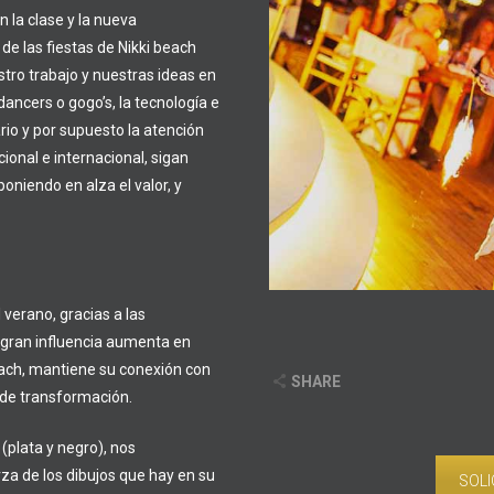
n la clase y la nueva
de las fiestas de Nikki beach
tro trabajo y nuestras ideas en
dancers o gogo’s, la tecnología e
rio y por supuesto la atención
ional e internacional, sigan
oniendo en alza el valor, y
 verano, gracias a las
u gran influencia aumenta en
beach, mantiene su conexión con
SHARE
y de transformación.
(plata y negro), nos
za de los dibujos que hay en su
SOLI