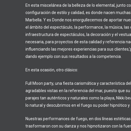
En esta miscelánea de la belleza de lo elemental, junto co
configuración de estilo y calidad, es donde nacen muchas 
Marbella. Y es Donde nos enorgullecemos de aportar nues
el ámbito del espectáculo, la performance, la música, las 
infraestructura de espectáculos, la decoración y el vestua
necesaria, para proyectos de esta calidad y referencia nac
influenciando las mejores experiencias para sus clientes,’p
dando ejemplo con sus resultados a la competencia.
En esta ocasión, o
tro clásico:
Full Moon party, una fiesta carismática y característica del
agradables vistas en la referencia del mar, puesto que s
parajes tan auténticos y naturales como la playa, Nikki 
lo natural y descubrimos en el fuego su poder hipnótico 
Nuestras performances de fuego, en dos líneas estéticas 
trasformaron con su danza y nos hipnotizaron con la fuer