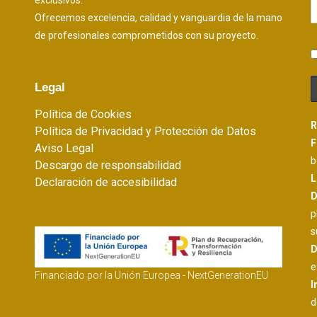
exclusivos.
Ofrecemos excelencia, calidad y vanguardia de la mano
de profesionales comprometidos con su proyecto.
Legal
Política de Cookies
R
Política de Privacidad y Protección de Datos
F
Aviso Legal
b
Descargo de responsabilidad
L
Declaración de accesibilidad
D
p
s
D
e
Financiado por la Unión Europea - NextGenerationEU
I
d