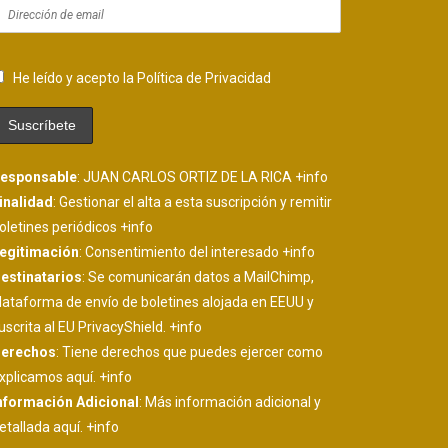
He leído y acepto la Política de Privacidad
esponsable
: JUAN CARLOS ORTIZ DE LA RICA
+info
inalidad
: Gestionar el alta a esta suscripción y remitir
oletines periódicos
+info
egitimación
: Consentimiento del interesado
+info
estinatarios
: Se comunicarán datos a MailChimp,
lataforma de envío de boletines alojada en EEUU y
uscrita al EU PrivacyShield.
+info
erechos
: Tiene derechos que puedes ejercer como
xplicamos aquí.
+info
nformación Adicional
: Más información adicional y
etallada aquí.
+info